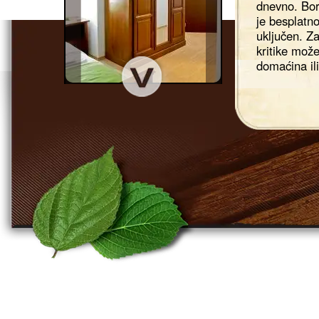
dnevno. Bor
je besplatn
uključen. Z
kritike može
domaćina ili