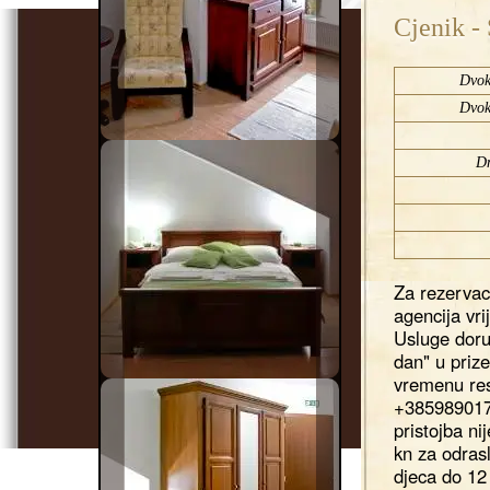
Cjenik -
Dvok
Dvok
Dn
Za rezervaci
agencija vr
Usluge doruč
dan" u priz
vremenu res
+385989017
pristojba ni
kn za odras
djeca do 12